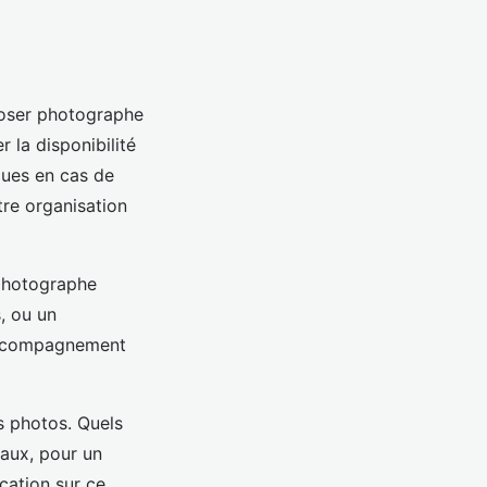
 poser photographe
 la disponibilité
ques en cas de
tre organisation
 photographe
s, ou un
’accompagnement
es photos. Quels
iaux, pour un
cation sur ce