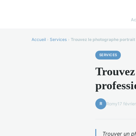
Ac
Accueil
›
Services
›
Trouvez le photographe portrait
SERVICES
Trouvez
professi
R
Romy
17 févrie
Trouver un ph