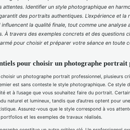
 attentes. Identifier un style photographique en harm
garantit des portraits authentiques. L’expérience et la 
 influencent la qualité finale, tout comme une analyse 
ifs. À travers des exemples concrets et des questions c
armé pour choisir et préparer votre séance en toute c
ntiels pour choisir un photographe portrait
e choisir un photographe portrait professionnel, plusieurs cr
premier est sans conteste le style photographique. Ce style 
ité et à l’usage que vous souhaitez faire du portrait. Cert
endu naturel et lumineux, tandis que d’autres optent pour u
istique. Assurez-vous que le style correspond à vos atten
 portfolios et les exemples de travaux réalisés.
ographe constitue un autre critère clé. Un professionnel e