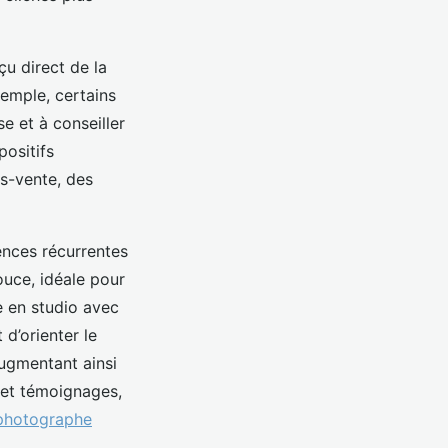
çu direct de la
xemple, certains
e et à conseiller
positifs
ès-vente, des
ences récurrentes
ouce, idéale pour
e en studio avec
 d’orienter le
ugmentant ainsi
 et témoignages,
photographe