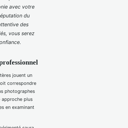
onie avec votre
réputation du
attentive des
lés, vous serez
onfiance.
 professionnel
itères jouent un
doit correspondre
ains photographes
ne approche plus
tes en examinant
xpérimenté saura