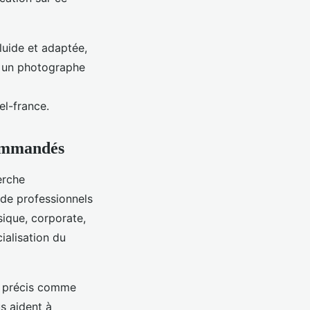
luide et adaptée,
t un photographe
el-france.
commandés
erche
 de professionnels
sique, corporate,
cialisation du
es précis comme
us aident à