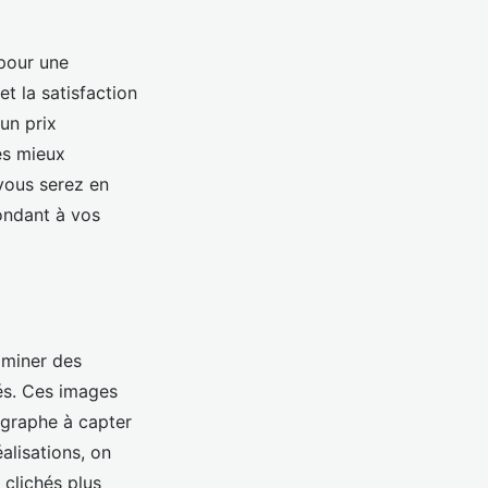
 pour une
t la satisfaction
 un prix
es mieux
 vous serez en
ondant à vos
xaminer des
és. Ces images
tographe à capter
alisations, on
 clichés plus