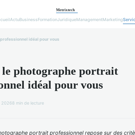
cueil
Actu
Business
Formation
Juridique
Management
Marketing
Servi
 professionnel idéal pour vous
 le photographe portrait
onnel idéal pour vous
r 2026
8 min de lecture
otographe portrait professionnel repose sur des critè