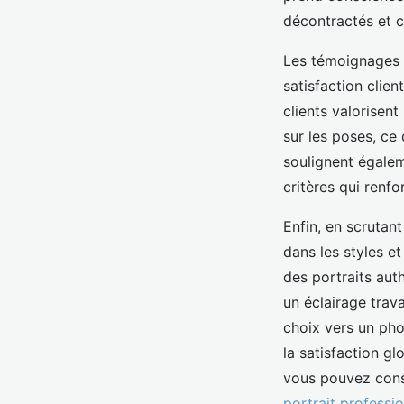
décontractés et cr
Les témoignages cl
satisfaction clie
clients valorisent
sur les poses, ce 
soulignent égaleme
critères qui renfo
Enfin, en scrutan
dans les styles et
des portraits aut
un éclairage trava
choix vers un pho
la satisfaction g
vous pouvez consu
portrait professi