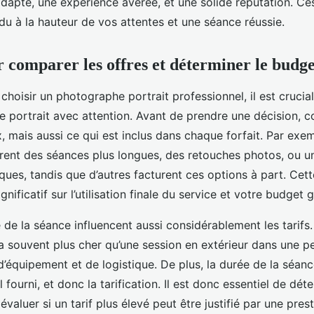
apté, une expérience avérée, et une solide réputation. C
du à la hauteur de vos attentes et une séance réussie.
r comparer les offres et déterminer le budge
e choisir un photographe portrait professionnel, il est crucial
e portrait avec attention. Avant de prendre une décision,
x, mais aussi ce qui est inclus dans chaque forfait. Par exem
rent des séances plus longues, des retouches photos, ou u
ques, tandis que d’autres facturent ces options à part. Cett
gnificatif sur l’utilisation finale du service et votre budget g
ée de la séance influencent aussi considérablement les tarifs
a souvent plus cher qu’une session en extérieur dans une pet
d’équipement et de logistique. De plus, la durée de la séan
l fourni, et donc la tarification. Il est donc essentiel de dét
valuer si un tarif plus élevé peut être justifié par une pres