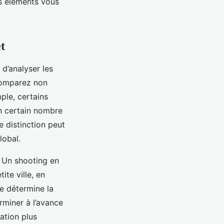
es éléments vous
t
 d’analyser les
 comparez non
ple, certains
n certain nombre
e distinction peut
lobal.
. Un shooting en
ite ville, en
ce détermine la
erminer à l’avance
tation plus