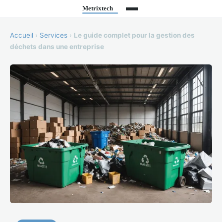
Accueil
›
Services
›
Le guide complet pour la gestion des
déchets dans une entreprise