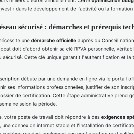
urs milliers d'euros annuellement. Cette
optimisation budg
nvestir dans le développement de l'activité ou la formation
éseau sécurisé : démarches et prérequis tec
nécessite une
démarche officielle
auprès du Conseil nation
cat doit d'abord obtenir sa clé RPVA personnelle, véritab
sécurisé. Cette clé unique garantit l'authentification et la 
.
scription débute par une demande en ligne via le portail of
nir ses informations professionnelles, justifier de son inscr
ossier de certification. Cette étape administrative prend 
semaine selon la période.
, votre poste de travail doit répondre à des
exigences spé
 une connexion internet stable et l'installation de certifica
e système requiert également une configuration particulière