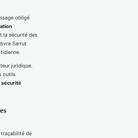
ssage obligé
cation
t la sécurité des
bvre Sarrut
otidienne.
eur juridique.
 outils
a
sécurité
es
 traçabilité de