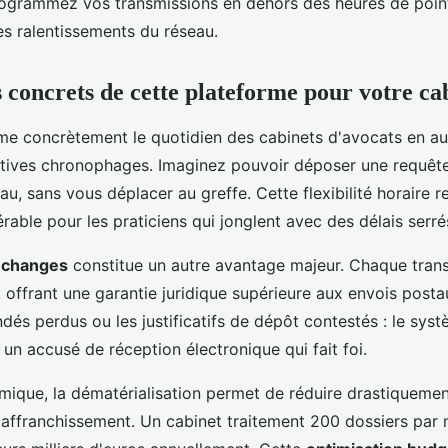
rogrammez vos transmissions en dehors des heures de point
les ralentissements du réseau.
 concrets de cette plateforme pour votre ca
me concrètement le quotidien des cabinets d'avocats en au
atives chronophages. Imaginez pouvoir déposer une requête
au, sans vous déplacer au greffe. Cette flexibilité horaire 
rable pour les praticiens qui jonglent avec des délais serré
échanges
constitue un autre avantage majeur. Chaque trans
, offrant une garantie juridique supérieure aux envois posta
dés perdus ou les justificatifs de dépôt contestés : le sys
n accusé de réception électronique qui fait foi.
mique, la dématérialisation permet de réduire drastiquemen
'affranchissement. Un cabinet traitement 200 dossiers par