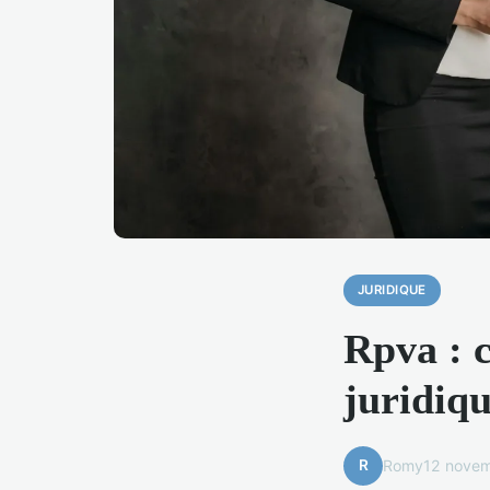
JURIDIQUE
Rpva : 
juridiqu
R
Romy
12 nove