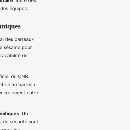
étaire
libère des
 des équipes.
hniques
al des barreaux
le sésame pour
traçabilité de
ficiel du CNB.
iption au barreau
généralement entre
cifiques
. Un
ts de sécurité sont
 pour les