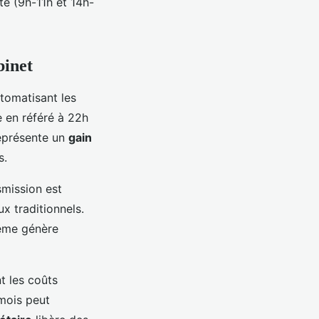
e (9h-11h et 14h-
binet
tomatisant les
 en référé à 22h
représente un
gain
s.
mission est
ux traditionnels.
tème génère
t les coûts
 mois peut