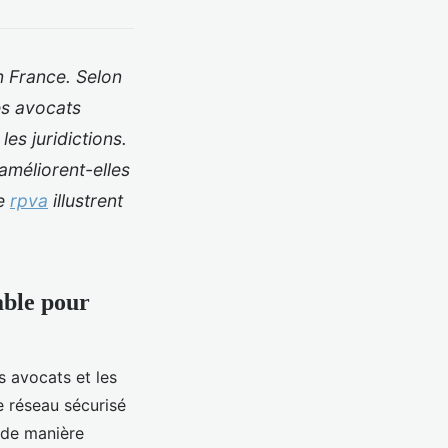
n France. Selon
es avocats
es juridictions.
améliorent-elles
le
rpva
illustrent
able pour
s avocats et les
e réseau sécurisé
 de manière