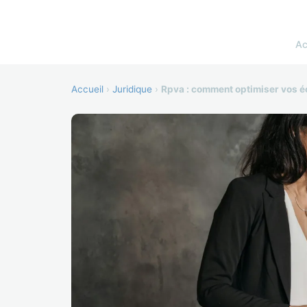
Ac
Accueil
›
Juridique
›
Rpva : comment optimiser vos é