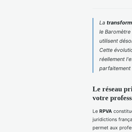
La
transform
le Baromètre 
utilisent dés
Cette évoluti
réellement l'
parfaitement 
Le réseau pri
votre profes
Le
RPVA
constitu
juridictions fran
permet aux profes