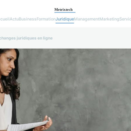
cueil
Actu
Business
Formation
Juridique
Management
Marketing
Servi
changes juridiques en ligne