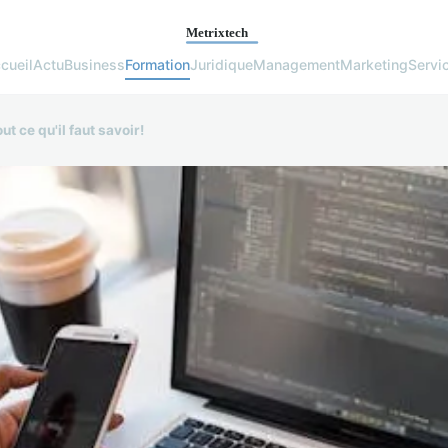
cueil
Actu
Business
Formation
Juridique
Management
Marketing
Servi
t ce qu'il faut savoir!