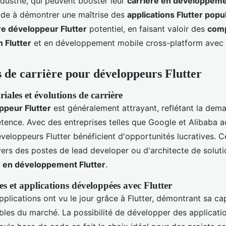
ndustrie, qui peuvent booster leur
carrière en développeme
ide à démontrer une maîtrise des
applications Flutter popu
re développeur Flutter
potentiel, en faisant valoir des
com
n Flutter
et en développement mobile cross-platform avec F
 de carrière pour développeurs Flutter
riales et évolutions de carrière
ppeur Flutter
est généralement attrayant, reflétant la dem
ence. Avec des entreprises telles que Google et Alibaba 
veloppeurs Flutter bénéficient d'opportunités lucratives. C
ers des postes de lead developer ou d'architecte de solutio
e en développement Flutter
.
es et applications développées avec Flutter
lications ont vu le jour grâce à Flutter, démontrant sa ca
bles du marché. La possibilité de développer des applicati