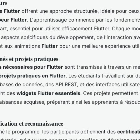
urs
e Flutter
offrent une approche structurée, idéale pour ceux
eur Flutter
. L'apprentissage commence par les fondements
t, essentiel pour utiliser efficacement Flutter. Chaque mo
aspects spécifiques du développement, de l'interaction avec
 et aux animations
Flutter
pour une meilleure expérience utili
és et projets pratiques
nécessaires pour Flutter
sont transmises à travers un m
projets pratiques en Flutter
. Les étudiants travaillent sur 
 bases de données, des API REST, et des interfaces utilisate
ent des
widgets Flutter essentiels
. Ces projets permettent
aissances acquises, préparant ainsi les apprenants à résoud
fication et reconnaissance
né le programme, les participants obtiennent des
certificat