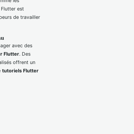
comme les
Flutter est
urs de travailler
nu
ngager avec des
 Flutter
. Des
lisés offrent un
e
tutoriels Flutter