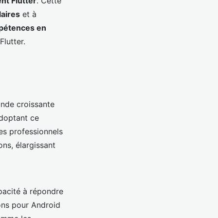
nt Flutter
. Cette
laires
et à
pétences en
lutter.
ande croissante
adoptant ce
es professionnels
ns, élargissant
pacité à répondre
ons pour Android