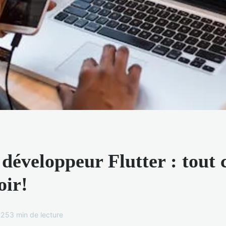
développeur Flutter : tout c
oir!
025
3 min de lecture