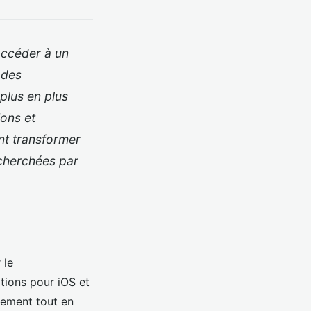
accéder à un
 des
plus en plus
ions et
nt transformer
cherchées par
 le
tions pour iOS et
pement tout en