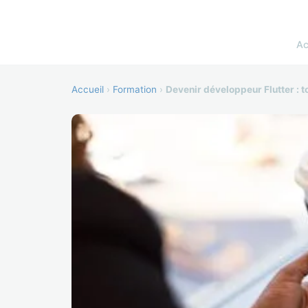
Ac
Accueil
›
Formation
›
Devenir développeur Flutter : tou