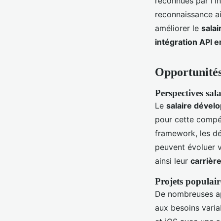
reconnues par l'i
reconnaissance a
améliorer le
salai
intégration API e
Opportunités
Perspectives sala
Le
salaire dévelo
pour cette compét
framework, les dé
peuvent évoluer v
ainsi leur
carrièr
Projets populair
De nombreuses app
aux besoins varia