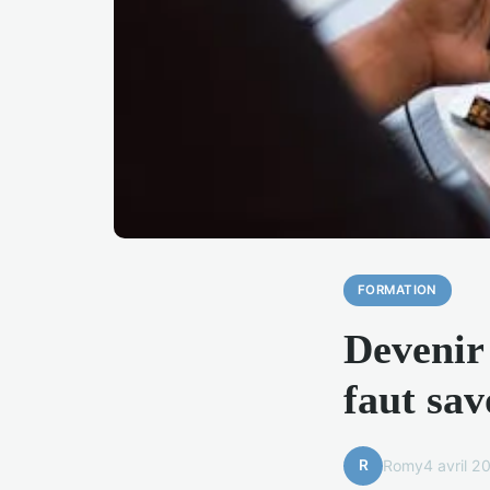
FORMATION
Devenir 
faut sav
R
Romy
4 avril 2