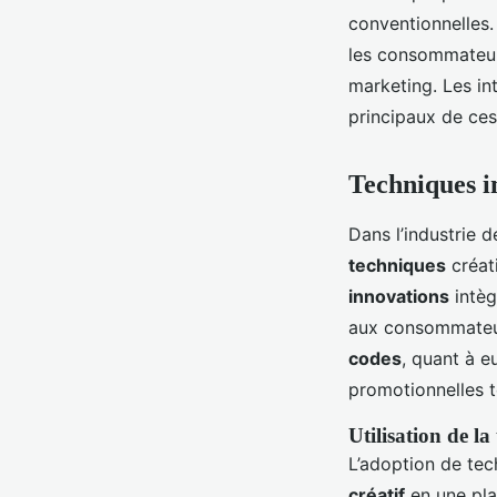
conventionnelles
les consommateurs
marketing. Les in
principaux de ces
Techniques i
Dans l’industrie d
techniques
créati
innovations
intèg
aux consommateur
codes
, quant à e
promotionnelles t
Utilisation de la
L’adoption de te
créatif
en une pla