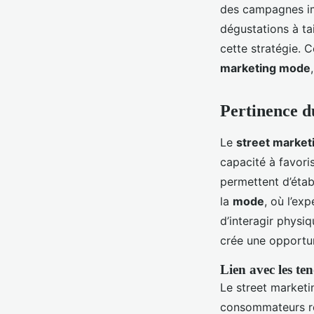
des campagnes imp
dégustations à ta
cette stratégie. 
marketing mode
Pertinence d
Le
street market
capacité à favori
permettent d’étab
la
mode
, où l’ex
d’interagir physi
crée une opportun
Lien avec les t
Le street market
consommateurs re