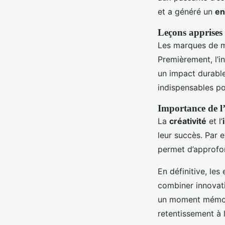
et a généré un
en
Leçons apprises
Les marques de m
Premièrement, l’i
un impact durable
indispensables pou
Importance de l
La
créativité
et l’
leur succès. Par 
permet d’approfond
En définitive, le
combiner innovat
un moment mémorab
retentissement à 