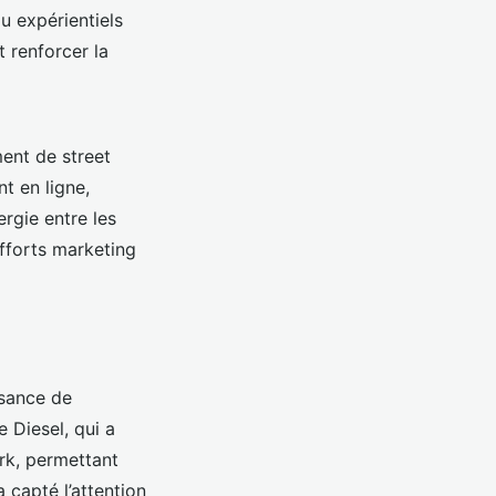
u expérientiels
t renforcer la
ent de street
t en ligne,
rgie entre les
efforts marketing
ssance de
 Diesel, qui a
rk, permettant
 capté l’attention