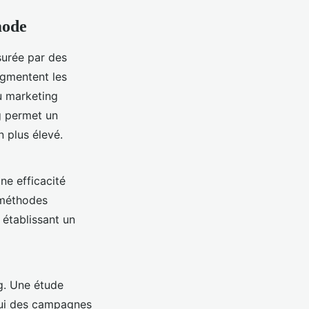
mode
urée par des
gmentent les
u marketing
ng permet un
n plus élevé.
ne efficacité
 méthodes
 établissant un
g. Une étude
elui des campagnes