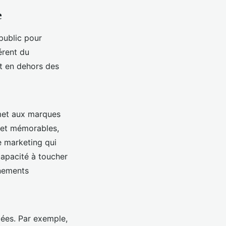
e
public pour
érent du
nt en dehors des
rmet aux marques
 et mémorables,
e marketing qui
capacité à toucher
énements
iées. Par exemple,