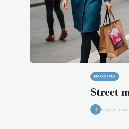
MARKETING
Street m
R
Romy
20 déce