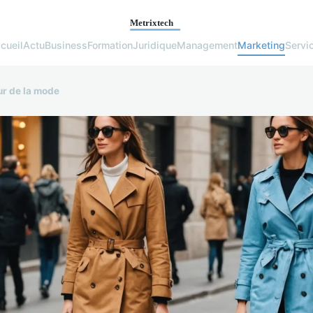
cueil
Actu
Business
Formation
Juridique
Management
Marketing
Servi
ur de la mode