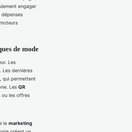
eulement engager
s dépenses
 moteurs
rques de mode
ur. Les
c. Les dernières
, qui permettent
one. Les
QR
 ou les offres
e le
marketing
ogie créent un